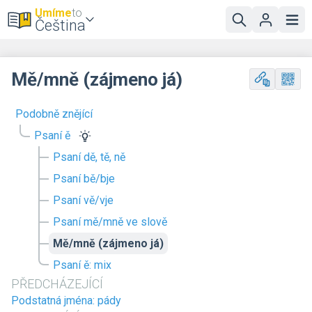
Umíme
to
Čeština
Mě/mně (zájmeno já)
Podobně znějící
Psaní ě
Psaní dě, tě, ně
Psaní bě/bje
Psaní vě/vje
Psaní mě/mně ve slově
Mě/mně (zájmeno já)
Psaní ě: mix
PŘEDCHÁZEJÍCÍ
Podstatná jména: pády