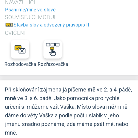
NAVAZUJÍCÍ
Psaní mě/mně ve slově
SOUVISEJÍCÍ MODUL
Stavba slov a odvozený pravopis II
CVIČENÍ
Rozhodovačka
Rozřazovačka
Při skloňování zájmena já píšeme
mě
ve 2. a 4. pádě,
mně
ve 3. a 6. pádě. Jako pomocníka pro rychlé
určení si můžeme vzít Vaška. Místo slova mě/mně
dáme do věty Vaška a podle počtu slabik v jeho
jménu snadno poznáme, zda máme psát mě, nebo
mně.