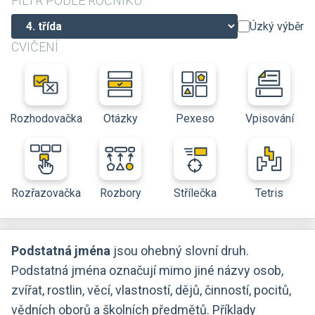
FILTR PODLE ROČNÍKU
Úzký výběr
CVIČENÍ
Rozhodovačka
Otázky
Pexeso
Vpisování
Rozřazovačka
Rozbory
Střílečka
Tetris
Podstatná jména
jsou ohebný slovní druh.
Podstatná jména označují mimo jiné názvy osob,
zvířat, rostlin, věcí, vlastností, dějů, činností, pocitů,
vědních oborů a školních předmětů. Příklady