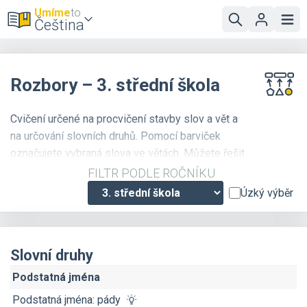
Umíme
to
Čeština
Rozbory – 3. střední škola
Cvičení určené na procvičení stavby slov a vět a
na určování slovních druhů. Pomocí barviček
označujete vybraná slova ve větách. Můžete řešit
více než 500 zadání.
FILTR PODLE ROČNÍKU
Úzký výběr
Slovní druhy
Podstatná jména
Podstatná jména: pády