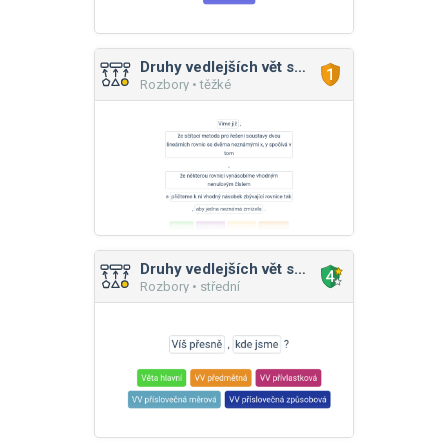
Druhy vedlejších vět souhrnně
Rozbory • těžké
Druhy vedlejších vět souhrnně
Rozbory • střední