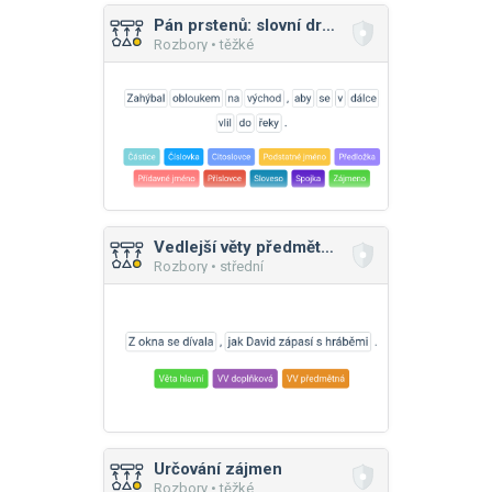
Pán prstenů: slovní druhy
Rozbory • těžké
Vedlejší věty předmětné a doplňkové
Rozbory • střední
Určování zájmen
Rozbory • těžké