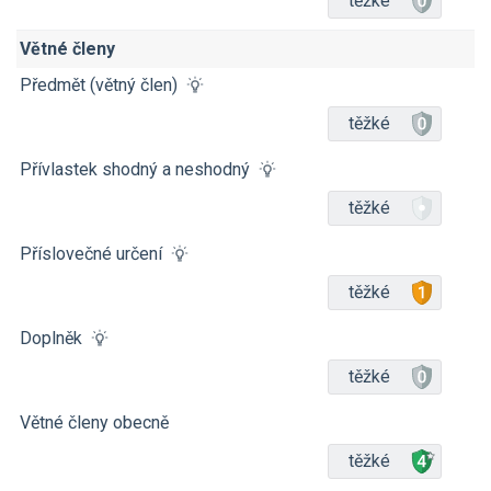
těžké
Větné členy
Předmět (větný člen)
těžké
Přívlastek shodný a neshodný
těžké
Příslovečné určení
těžké
Doplněk
těžké
Větné členy obecně
těžké