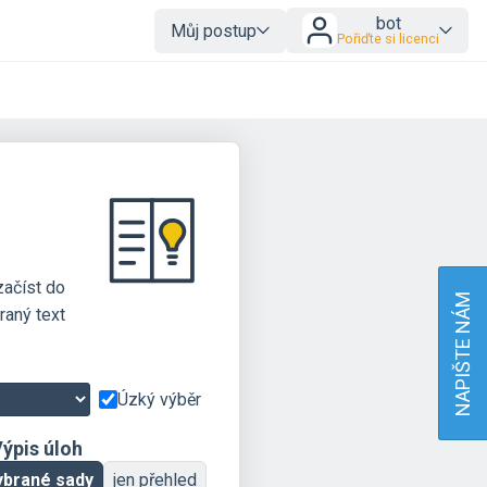
bot
Můj postup
Pořiďte si licenci
začíst do
NAPIŠTE NÁM
raný text
Úzký výběr
ýpis úloh
ybrané sady
jen přehled