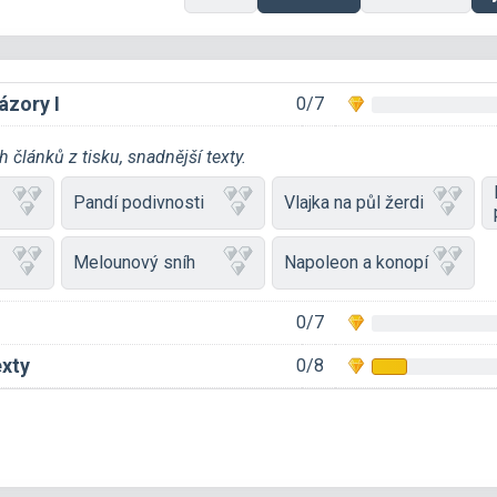
ázory I
0/7
 článků z tisku, snadnější texty.
Pandí podivnosti
Vlajka na půl žerdi
Melounový sníh
Napoleon a konopí
0/7
exty
0/8