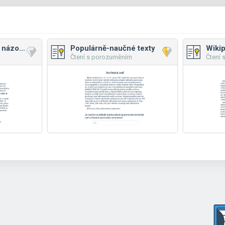
Články, rozhovory, názory I
Populárně-naučné texty
Wiki
Čtení s porozuměním
Čtení