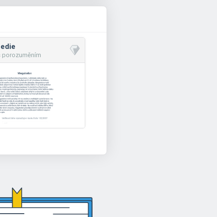
pedie
 s porozuměním