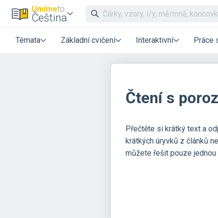
Umíme
to
Čeština
Témata
Základní cvičení
Interaktivní
Práce 
Čtení s poro
Přečtěte si krátký text a o
krátkých úryvků z článků ne
můžete řešit pouze jednou 