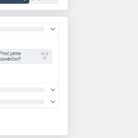
Proč jsme
pověrčiví?