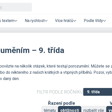
s textem
Na rychlost
Více hráčů
Podle třídy
zuměním – 9. třída
dpovězte na několik otázek, které testují porozumění. Můžete se 
bo do některého z našich krátkých a vtipných příběhů. Pozor, vyb
v daný den.
FILTR PODLE ROČNÍKU
Řazení podle
V
tématu
obtížnosti
rozbalit vše
v