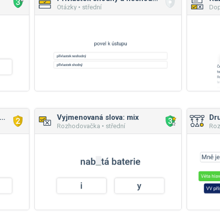
Otázky • střední
Dop
covky přídavných jmen (jarní/mladý)
Vyjmenovaná slova: mix
Rozhodovačka • střední
Roz