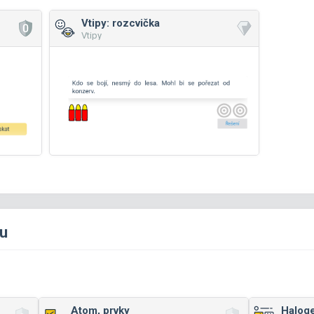
Vtipy: rozcvička
Vtipy
tu
Atom, prvky
Haloge