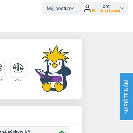
bot
Můj postup
Pořiďte si licenci
ka
ZSV
NAPIŠTE NÁM
zné výskyty I/Y