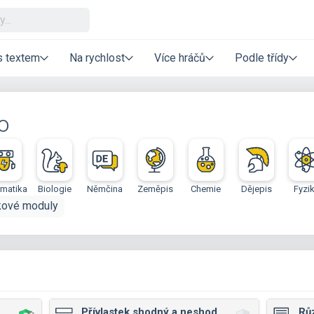
s textem
Na rychlost
Více hráčů
Podle třídy
o
rmatika
Biologie
Němčina
Zeměpis
Chemie
Dějepis
Fyzi
kové moduly
Přívlastek shodný a neshodný
Rů