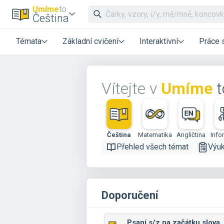
Umíme
to
Čeština
Témata
Základní cvičení
Interaktivní
Práce 
Vítejte v
Umíme
t
Čeština
Matematika
Angličtina
Info
Přehled všech témat
Výu
Doporučení
Psaní s/z na začátku slova