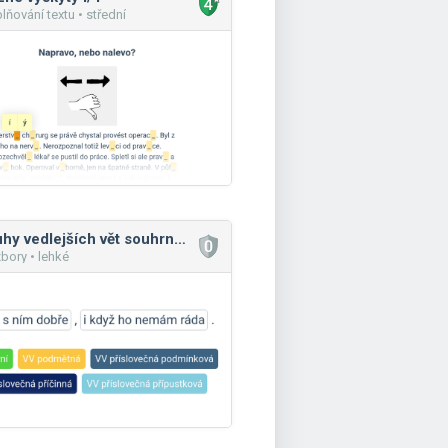
lňování textu • střední
Druhy vedlejších vět souhrnně
bory • lehké