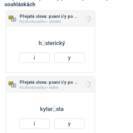
souhláskách
Přejatá slova: psaní i/y po měkkých a tvrdých souhláskách
Rozhodovačka • střední
Přejatá slova: psaní i/y po měkkých a tvrdých souhláskách
Rozhodovačka • těžké