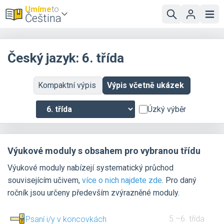
Umíme
to
Čeština
Český jazyk: 6. třída
Kompaktní výpis
Výpis včetně ukázek
Úzký výběr
Výukové moduly s obsahem pro vybranou třídu
Výukové moduly nabízejí systematický průchod
souvisejícím učivem,
více o nich najdete zde
. Pro daný
ročník jsou určeny především zvýrazněné moduly.
5.–6. třída
Psaní i/y v koncovkách