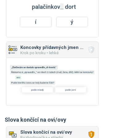
Koncovky přídavných jmen (jarní/mladý)
Krok po kroku • lehké
Slova končící na ovi/ovy
Slova končící na ovi/ovy
Rozhodovačka • střední