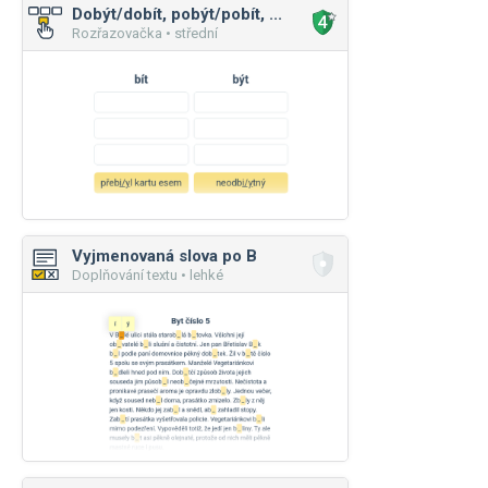
Dobýt/dobít, pobýt/pobít, ...
Rozřazovačka • střední
Vyjmenovaná slova po B
Doplňování textu • lehké