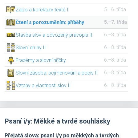
5.–6. třída
Zápis a korektury textů I
5.–7. třída
Čtení s porozuměním: příběhy
6.–8. třída
Stavba slov a odvozený pravopis II
6.–8. třída
Slovní druhy II
6.–8. třída
Frazémy a slovní hříčky
6.–8. třída
Slovní zásoba: pojmenování a popis II
6.–8. třída
Vztahy a vlastnosti slov II
Psaní i/y: Měkké a tvrdé souhlásky
Přejatá slova: psaní i/y po měkkých a tvrdých