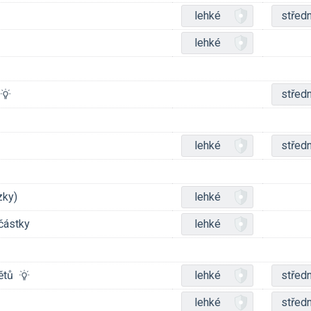
lehké
středn
lehké
středn
lehké
středn
zky)
lehké
částky
lehké
mětů
lehké
středn
lehké
středn