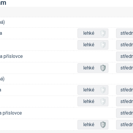
nam
ná)
a
lehké
středn
lehké
středn
a příslovce
středn
lehké
středn
ná)
a
lehké
středn
lehké
středn
a příslovce
středn
lehké
středn