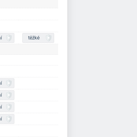
í
těžké
í
í
í
í