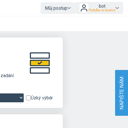
bot
Můj postup
Pořiďte si licenci
 zadání
NAPIŠTE NÁM
Úzký výběr