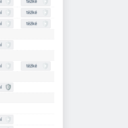
í
těžké
í
těžké
í
těžké
í
í
těžké
í
í