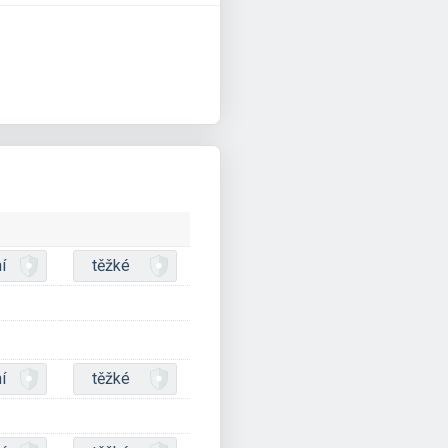
í
těžké
í
těžké