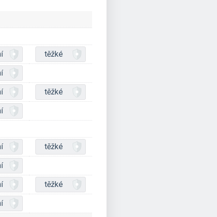
í
těžké
í
í
těžké
í
í
těžké
í
í
těžké
í