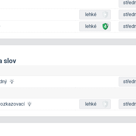
středn
lehké
středn
lehké
středn
a slov
odný
středn
, rozkazovací
lehké
středn