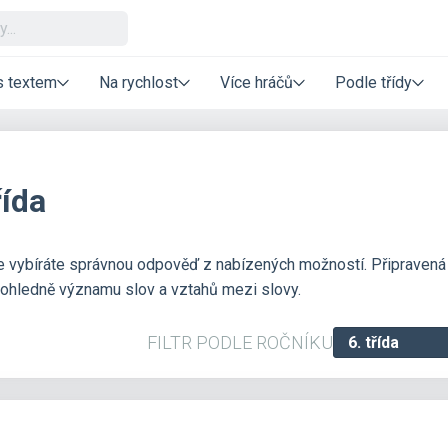
s textem
Na rychlost
Více hráčů
Podle třídy
řída
kde vybíráte správnou odpověď z nabízených možností. Připravená
 ohledně významu slov a vztahů mezi slovy.
FILTR PODLE ROČNÍKU