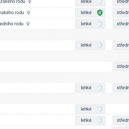
mužského rodu
lehké
středn
enského rodu
lehké
středn
ředního rodu
lehké
středn
lehké
středn
středn
lehké
středn
lehké
lehké
středn