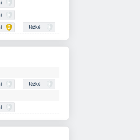
í
í
í
těžké
í
těžké
í