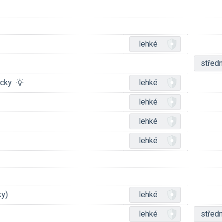
lehké
středn
můcky
lehké
lehké
lehké
lehké
ky)
lehké
lehké
středn