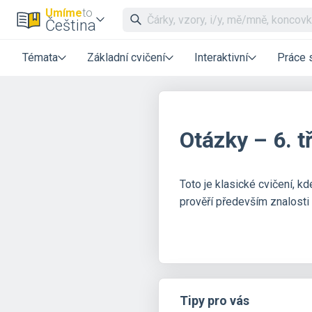
Umíme
to
Čeština
Témata
Základní cvičení
Interaktivní
Práce 
Otázky – 6. t
Toto je klasické cvičení, 
prověří především znalosti
Tipy pro vás