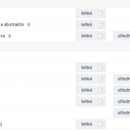
lehké
 a abstraktní
lehké
lova
lehké
středn
lehké
lehké
středn
lehké
středn
lehké
středn
středn
a)
lehké