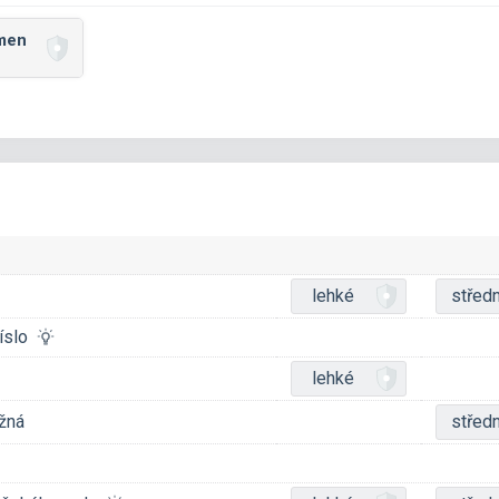
jmen
lehké
středn
číslo
lehké
žná
středn