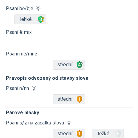
Psaní bě/bje
lehké
Psaní ě: mix
Psaní mě/mně
střední
Pravopis odvozený od stavby slova
Psaní n/nn
střední
Párové hlásky
Psaní s/z na začátku slova
střední
těžké