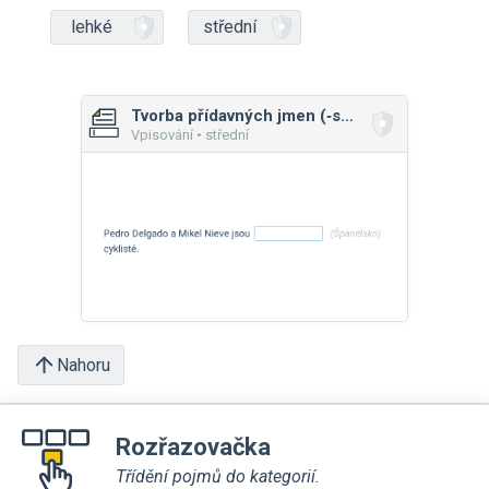
lehké
střední
Tvorba přídavných jmen (‑ský/‑ští, ‑cký/‑čtí)
Vpisování • střední
Nahoru
Rozřazovačka
Třídění pojmů do kategorií.