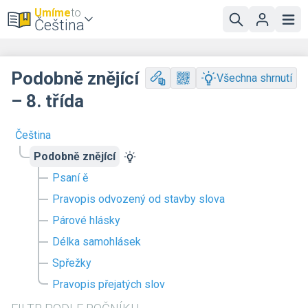
Umíme
to
Čeština
Podobně znějící
Všechna shrnutí
– 8. třída
Čeština
Podobně znějící
Psaní ě
Pravopis odvozený od stavby slova
Párové hlásky
Délka samohlásek
Spřežky
Pravopis přejatých slov