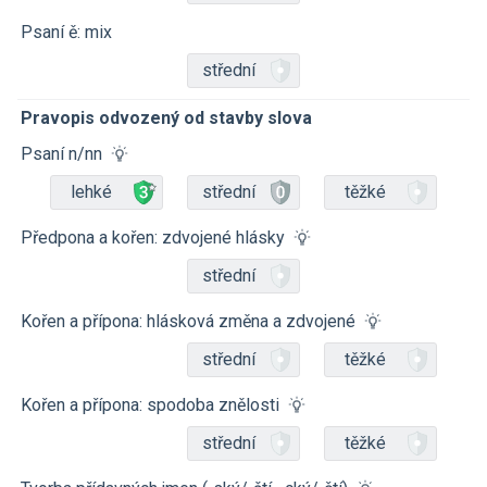
Psaní ě: mix
střední
Pravopis odvozený od stavby slova
Psaní n/nn
lehké
střední
těžké
Předpona a kořen: zdvojené hlásky
střední
Kořen a přípona: hlásková změna a zdvojené
střední
těžké
Kořen a přípona: spodoba znělosti
střední
těžké