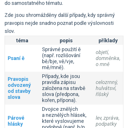
do samostatného tématu.
Zde jsou shromážděny další případy, kdy správný
pravopis nejde snadno poznat podle výslovnosti
slov.
téma
popis
příklady
Správné použití ě
objetí,
(např. rozlišování
Psaní ě
domněnka,
bě/bje, vě/vje,
o mně
mě/mně).
Případy, kde jsou
Pravopis
pravidla zápisu
celozrnný,
odvozený
založena na stavbě
hulvátsví,
od stavby
slova (předpona,
říšský
slova
kořen, přípona).
Dvojice znělých
a neznělých hlásek,
Párové
lev, zpráva,
které vyslovujeme
hlásky
podpatky
podobně (např. b/p,