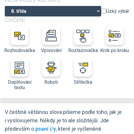
FILTR PODLE ROČNÍKU
Úzký výběr
CVIČENÍ
Rozhodovačka
Vpisování
Rozřazovačka
Krok po kroku
Doplňování
Roboti
Střílečka
textu
V češtině většinou slova píšeme podle toho, jak je
i vyslovujeme. Někdy je to ale složitější. Jde
především o
psaní i/y
, které je vyčleněné