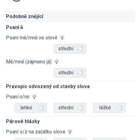
Podobně znějící
Psaní ě
Psaní mě/mně ve slově
střední
Mě/mně (zájmeno já)
střední
Pravopis odvozený od stavby slova
Psaní n/nn
lehké
střední
těžké
Párové hlásky
Psaní s/z na začátku slova