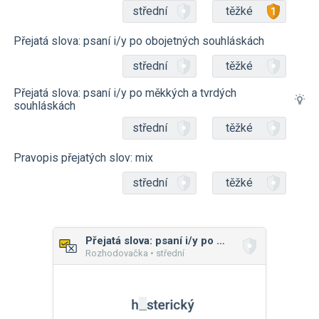
střední
těžké
Přejatá slova: psaní i/y po obojetných souhláskách
střední
těžké
Přejatá slova: psaní i/y po měkkých a tvrdých
souhláskách
střední
těžké
Pravopis přejatých slov: mix
střední
těžké
Přejatá slova: psaní i/y po měkkých a tvrdých souhláskách
Rozhodovačka • střední