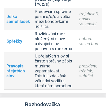
f/v, z/s).
Především správné
trojúhelník,
Délka
psaní u/ú/ů a volba
hasicí
samohlásek
mezi koncovkami
vs. hasící
‑icí/‑ící.
Rozlišování mezi
složenými slovy
nahoru
Spřežky
a dvojicí slov
vs. na horu
psaných s mezerou.
U přejatých slov si
často správný zápis
Pravopis
musíme
prezident,
přejatých
zapamatovat.
trénink,
slov
Existují zde však
subtilní
základní vodítka,
která nám pomohou.
Rozhodovačka