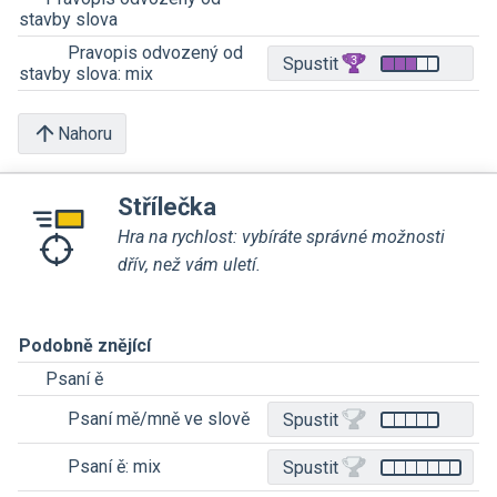
stavby slova
Pravopis odvozený od
Spustit
stavby slova: mix
Nahoru
Střílečka
Hra na rychlost: vybíráte správné možnosti
dřív, než vám uletí.
Podobně znějící
Psaní ě
Psaní mě/mně ve slově
Spustit
Psaní ě: mix
Spustit