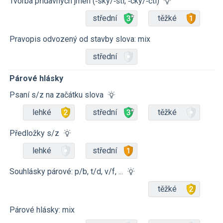
Tvorba přídavných jmen (‑ský/‑ští, ‑cký/‑čtí)
střední
těžké
Pravopis odvozený od stavby slova: mix
střední
Párové hlásky
Psaní s/z na začátku slova
lehké
střední
těžké
Předložky s/z
lehké
střední
Souhlásky párové: p/b, t/d, v/f, ...
těžké
Párové hlásky: mix