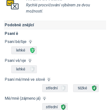
Rychlé procvičování výběrem ze dvou
možností.
Podobně znějící
Psaní ě
Psaní bě/bje
lehké
Psaní vě/vje
lehké
Psaní mě/mně ve slově
střední
těžké
Mě/mně (zájmeno já)
střední