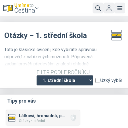
Umíme
to
Čeština
Otázky – 1. střední škola
Toto je klasické cvičení, kde vybíráte správnou
odpověď z nabízených možností. Připravená
zadání prověří především znalosti ohledně
významu slov a vztahů mezi slovy.
FILTR PODLE ROČNÍKU
Úzký výběr
Tipy pro vás
Látková, hromadná, pomnožná
Otázky • střední