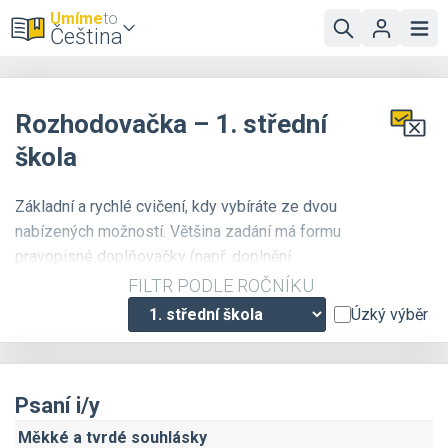
Umíme
to
Čeština
Rozhodovačka – 1. střední
škola
Základní a rychlé cvičení, kdy vybíráte ze dvou
nabízených možností. Většina zadání má formu
pravopisné doplňovačky (např. doplnění
chybějícího písmene do slova). Některá zadání
FILTR PODLE ROČNÍKU
pokrývají i další jevy (např. stavba slova či vět).
Úzký výběr
Psaní i/y
Měkké a tvrdé souhlásky