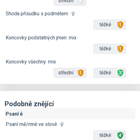
střední
Shoda přísudku s podmětem
těžké
Koncovky podstatných jmen: mix
těžké
Koncovky všechny: mix
střední
těžké
Podobně znějící
Psaní ě
Psaní mě/mně ve slově
těžké