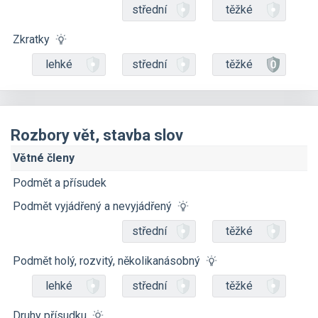
střední
těžké
Zkratky
lehké
střední
těžké
Rozbory vět, stavba slov
Větné členy
Podmět a přísudek
Podmět vyjádřený a nevyjádřený
střední
těžké
Podmět holý, rozvitý, několikanásobný
lehké
střední
těžké
Druhy přísudku