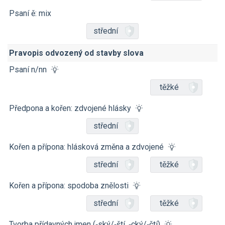
Psaní ě: mix
střední
Pravopis odvozený od stavby slova
Psaní n/nn
těžké
Předpona a kořen: zdvojené hlásky
střední
Kořen a přípona: hlásková změna a zdvojené
střední
těžké
Kořen a přípona: spodoba znělosti
střední
těžké
Tvorba přídavných jmen (‑ský/‑ští, ‑cký/‑čtí)