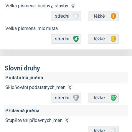
Velká písmena: budovy, stavby
střední
těžké
Velká písmena: mix místa
střední
těžké
Slovní druhy
Podstatná jména
Skloňování podstatných jmen
střední
těžké
Přídavná jména
Stupňování přídavných jmen
těžké