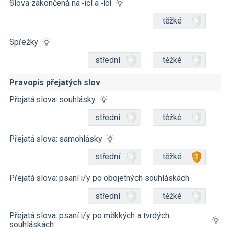
Slova zakončená na ‑icí a ‑ící
těžké
Spřežky
střední
těžké
Pravopis přejatých slov
Přejatá slova: souhlásky
střední
těžké
Přejatá slova: samohlásky
střední
těžké
Přejatá slova: psaní i/y po obojetných souhláskách
střední
těžké
Přejatá slova: psaní i/y po měkkých a tvrdých
souhláskách